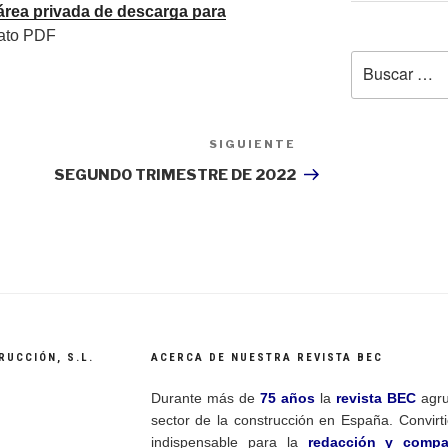
área privada de descarga para
rmato PDF
Buscar
por:
SIGUIENTE
Siguiente
entrada
SEGUNDO TRIMESTRE DE 2022
RUCCIÓN, S.L.
ACERCA DE NUESTRA REVISTA BEC
Durante más de
75 años
la
revista BEC
agru
sector de la construcción en España. Convir
indispensable para la
redacción y compa