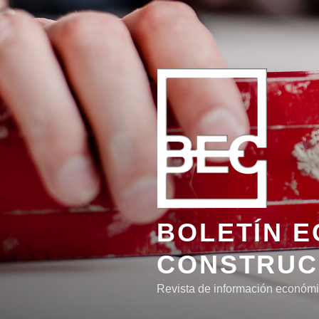
Ir
al
contenido
BOLETÍN E
CONSTRUC
Revista de información económic