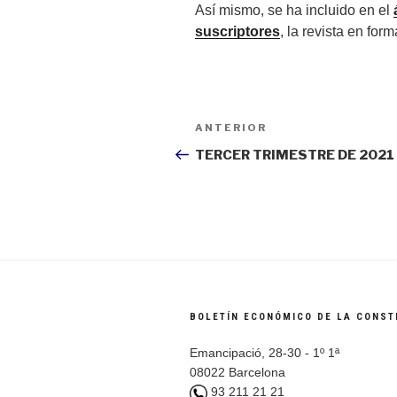
Así mismo, se ha incluido en el
suscriptores
, la revista en fo
Navegación
ANTERIOR
Entrada
de
anterior:
TERCER TRIMESTRE DE 2021
entradas
BOLETÍN ECONÓMICO DE LA CONST
Emancipació, 28-30 - 1º 1ª
08022 Barcelona
93 211 21 21