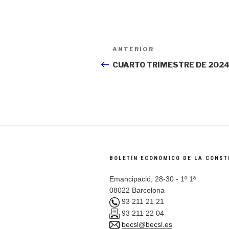
Navegación
ANTERIOR
Entrada
de
anterior:
CUARTO TRIMESTRE DE 202
entradas
BOLETÍN ECONÓMICO DE LA CONST
Emancipació, 28-30 - 1º 1ª
08022 Barcelona
93 211 21 21
93 211 22 04
becsl@becsl.es