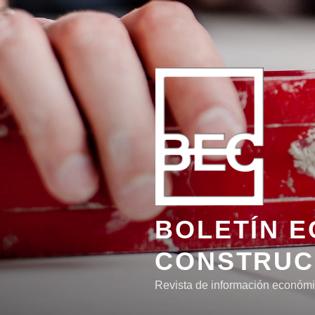
Ir
al
contenido
BOLETÍN E
CONSTRUC
Revista de información económic